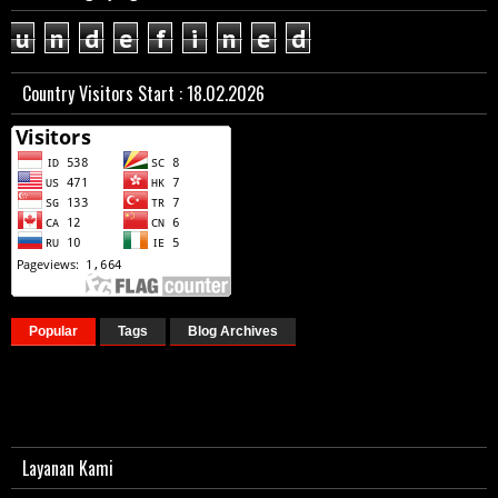
u
n
d
e
f
i
n
e
d
Country Visitors Start : 18.02.2026
Popular
Tags
Blog Archives
Layanan Kami